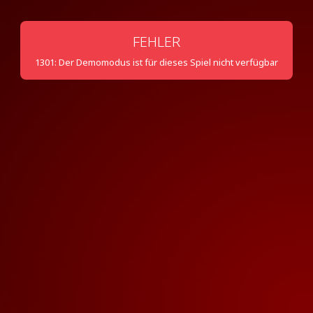
FEHLER
1301: Der Demomodus ist für dieses Spiel nicht verfügbar