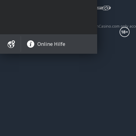
Blitzcrown
FreshVintage
Gambling can be addictive. Play responsibly. BuranCasino.com only acc
Wicked Games
Playzia
2026 © BuranCasino.com All rights reserved.
Online Hilfe
Animo
Reel Noise
PittaPlus
Creedroomz Live
Ready Play
Gaming
CROCO
Flatdog
Hold Your Hat
PlayEola