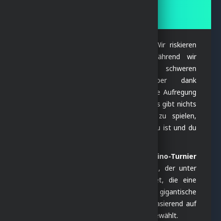
beim Spielen
BGaming
Barbarabang
Ruby Play
Wir leben nicht mehr im Mittelalter. Wir riskieren
nicht, unser Leben zu verlieren, während wir
Reevo
Schwerter schwingen und in schweren
Tada Gaming
Plattenpanzern herumspringen. Aber dank
Aviator
BuranCasino können wir immer noch die Aufregung
von
Online-Casino-Turnieren
spüren! Es gibt nichts
Mancala
Besseres als gute alte Glücksspiele zu spielen,
Playnetic
besonders wenn das Wetter draußen rau ist und du
Gamzix
nicht nach draußen gehen möchtest.
Winfinity
Du weißt nicht, was ein reguläres
Casino-Turnier
bedeutet? Nun, es ist ein Wettbewerb, der unter
Game Time Tec
allen registrierten Benutzern stattfindet, die eine
Rakerocket
bestimmte Reihe von Spielen spielen und gigantische
VivoGaming
Preispools teilen. Diese Spiele werden basierend auf
einem Thema, einem Anbieter usw. ausgewählt.
Religa