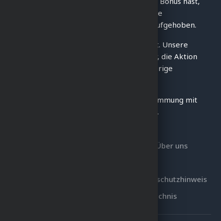
beanspruchst, während du einen aktiven Bonus hast,
werden der aktuelle aktive Bonus und alle
Playhub
entsprechenden Gewinne automatisch aufgehoben.
Expanse Studios
18.
Diese Werbeaktion ist nicht befristet. Unsere
Imagine Live
Website behält sich jedoch das Recht vor, die Aktion
Galaxsys
nach eigenem Ermessen und ohne vorherige
Digitain Virtual
Ankündigung zu ändern und zu beenden.
Sports
19.
Diese Werbeaktion gilt in Übereinstimmung mit
Endorphina
den Allgemeinen Geschäftsbedingungen.
SA Gaming
Just Slots
Kontaktieren Sie uns
F.A.Q.
Über uns
Automat
Geschäftsbedingungen
100HP
Verantwortungsvolles Spielen
Datenschutzhinweis
TurboGames
Cookie-Hinweis
Seitenverzeichnis
Sneaky Slots
Hyperion Play