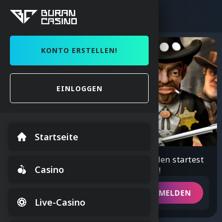
PlayNGo
Penguin King
Novomatic
KONTO ERSTELLEN!
Reload-
Playson
Bonus am
Evolution
EINLOGGEN
Hacksaw Gaming
Wochenende
3 Oaks Gaming
700 € + 50 Freispiele
Pragmatic Live
Startseite
Playtech
VoltEnt
Mit einem 50% Bonus & 50 Freispielen startest
Casino
du in JEDES Wochenende!
Amusnet
Bitte melde dich an, um
Nolimit city
ANMELDEN
einen Bonus zu erhalten
Live-Casino
Spinomenal
Betsoft