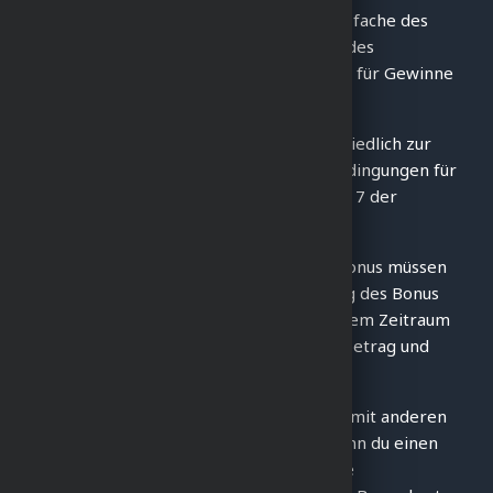
14.
Die Umsatzbedingungen sind das 35-fache des
BGaming
ursprünglichen Einzahlungsbetrags und des
Barbarabang
erhaltenen Bonus. Die Wettbedingungen für Gewinne
aus Freispielen sind x40.
Ruby Play
Reevo
15.
Verschiedene Spiele tragen unterschiedlich zur
Bonusfreigabe bei. Die vollständigen Bedingungen für
Tada Gaming
den Casino-Bonus findest du in Abschnitt 7 der
Aviator
Allgemeinen Geschäftsbedingungen.
Mancala
16.
Die Umsatzbedingungen für einen Bonus müssen
Playnetic
innerhalb von 10 Tagen nach Aktivierung des Bonus
Gamzix
erfüllt werden. Sollte der Umsatz in diesem Zeitraum
nicht erfüllt werden, werden der Bonusbetrag und
Winfinity
mögliche Gewinne ungültig
Game Time Tec
17.
Dieser Bonus kann nicht gleichzeitig mit anderen
Rakerocket
Boni (Aktionen) kombiniert werden. Wenn du einen
VivoGaming
anderen Bonus aktivierst oder Freispiele
Religa