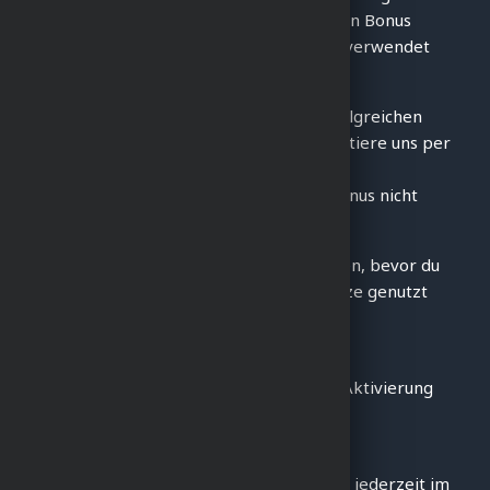
ist. Sie können nicht gegen einen anderen Bonus
Kiron
eingetauscht oder für ein anderes Spiel verwendet
Woohoo Games
werden.
Ezugi
7.
Der Bonus wird sofort nach einer erfolgreichen
BetGamesTV
Einzahlung gutgeschrieben. Bitte kontaktiere uns per
Live-Chat oder E-Mail unter
Amatic
support@burancasino.com
, sollte der Bonus nicht
G.Games
gutgeschrieben werden.
Zillion
8.
Du kannst den Bonus nur beanspruchen, bevor du
Softgate
die qualifizierende Einzahlung für Einsätze genutzt
Apollo Games
hast.
Evoplay
9.
Eine Auszahlungsanforderung vor
Betsolutions
Inanspruchnahme des Bonus oder nach Aktivierung
des Bonus führt zur Aufhebung der
GameArt
Bonusberechtigung.
Vibra Gaming
10.
Ein Spieler kann einen aktiven Bonus jederzeit im
OneTouch