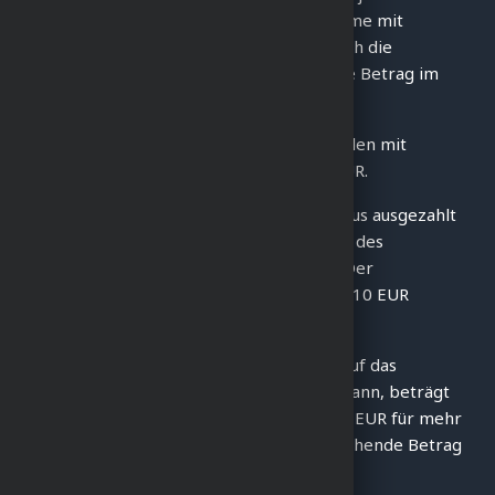
Profilbereich oder durch Kontaktaufnahme mit
Big Time Gaming
unserem Support-Team stornieren. Durch die
Everymatrix
Stornierung des Bonus wird der gesamte Betrag im
Casino-Bonusguthaben ungültig.
Pascal Gaming
Rogue
11.
Der Höchstbetrag, den du beim Spielen mit
Bonusgeld setzen darfst, beträgt 100 EUR.
PopOk
InOut
12.
Der Höchstbetrag, der aus dem Bonus ausgezahlt
werden kann, entspricht dem 10-fachen des
Red Tiger
ursprünglichen Bonusbetrags. Beispiel: Der
Solidicon
Höchstbetrag, der bei einem Bonus von 10 EUR
Platipus
beträgt 100 EUR.
Shady Lady
13.
Der Höchstbetrag, der vom Bonus auf das
PatePlay
Echtgeldguthaben übertragen werden kann, beträgt
50 EUR für bis zu 50 Freispiele oder 100 EUR für mehr
Tequity
als 50 Freispiele. Jeder darüber hinausgehende Betrag
Iconic 21
wird ungültig.
AvatarUX