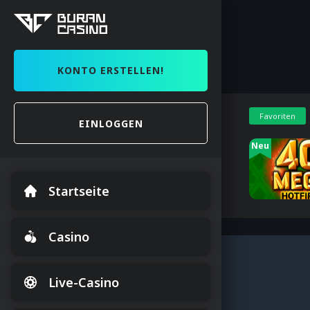
KONTO ERSTELLEN!
Favoriten
EINLOGGEN
Neu
Startseite
Casino
Live-Casino