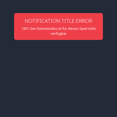
NOTIFICATION.TITLE.ERROR
1301: Der Demomodus ist für dieses Spiel nicht
verfügbar